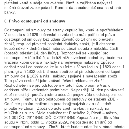
platební kartě a údaje pro ověření, čímž je zajištěna nejvyšší
možná úroveň zabezpečení. Karetní data budou uložena na straně
banky.
6.
Právo odstoupení od smlouvy
Odstoupení od smlouvy ze strany kupujícího, který je spotřebitelem
V souladu s § 1829 občanského zákoníku má spotřebitel právo
odstoupit od smlouvy bez udání důvodů do 14 dní od převzetí
zboží, resp. od převzetí poslední dodávky zboží, je-li obsahem
koupě několik druhů zboží nebo se zboží skládá z několika částí
(postačí odeslat 14. den lhůty). Rozhodne-li se kupující pro
odstoupení v této lhůtě, a dodrží níže uvedené podmínky, bude mu
vrácena kupní cena a náklady na nejlevnější nabízený způsob
dodání zboží od prodejce ke kupujícímu. V souladu s § 1820 odst. 1
písm. g) a § 1832 odst. 3 nese spotřebitel při odstoupení od kupní
smlouvy dle § 1829 a násl. náklady spojené s navrácením zboží.
Toto právo neslouží jako způsob řešení reklamace zboží.
Rozhodnete-li se pro odstoupení v této lhůtě, prosíme Vás o
dodržení níže uvedených podmínek: Nejpozději 14. den po převzetí
zboží musí být prodávajícímu odeslán projev vůle o odstoupení· od
smlouvy. Formulář pro odstoupení od smlouvy ke stažení ZDE.·
Odešlete prosím mailem na poradna@mujzisk.cz a následně
přibalte ke zboží. Zboží doručte zpět na vlastní náklady na
můjZisk.cz s. r.o. Sídlo společnosti: Plachého 2, Plzeň – město,
301 00 IČO: 29118450 DIČ: CZ29118450 Zapsaná u rejstříkového
soudu v Plzni, oddíl C, vložka 26291 nejpozději do 14 dnů od
odstoupení od smlouvy. Zboží, které budete odesílat v rámci tohoto