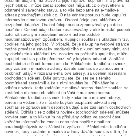
osobním údajům, má právo na jejich opravu, doplnění, má právo na
jejich blokaci, může žádat společnost můjZisk.cz o vysvětlení a
odstranění závadného stavu, a to vše bezplatně na e-mailové
adrese poradna@mujzisk.cz. O následném postupu bude kupující
informován e-mailovou zprávou. Osobní údaje jsou ukládány v
bezpečné databázi. Osobní údaje budou zpracovávány po dobu
neurčitou. Osobní údaje budou zpracovávány v elektronické podobě
automatizovaným způsobem nebo v tištěné podobě
neautomatizovaným způsobem. Kupující souhlasí s ukládáním tzv.
cookies na jeho počítač. V případě, že je nákup na webové stránce
možné provést a závazky prodávajícího z kupní smlouvy plnit, aniž
by docházelo k ukládání tzv. cookies na počítač kupujícího, může
kupující souhlas podle předchozí věty kdykoliv odvolat. Zasílání
obchodních sdělení formou emailu. Přihlášením k odběru novinek,
tedy zadáním e-mailové adresy dáváte souhlas se zpracováním
osobních údajů v rozsahu e-mailové adresy, za účelem rozesílání
obchodních sdělení. Dále potvrzujete, že jste se s těmito
podmínkami seznámili a že s nimi souhlasíte. Přihlášením k
odběru novinek, tedy zadáním e-mailové adresy dáváte souhlas se
zasíláním obchodních sdělení na Vaši e-mailovou adresu.
Přihlášením k odběru novinek, tedy zadáním e-mailové adresy,
berete na vědomí, že můžete kdykoli bezplatně odvolat svůj
souhlas se zpracováním osobních údajů a se zasíláním obchodních
sdělení. Odhlásit se z odběru novinek (obchodních sdělení) můžete
provést sami a to kliknutím na příslušný odkaz ve spodní části
každého informačního emailu nebo nám napište email na:
poradna@můjzisk.cz s žádostí o vyřazení. Přihlášením k odběru
novinek, tedy zadáním e-mailové adresy dáváte souhlas s tím, že