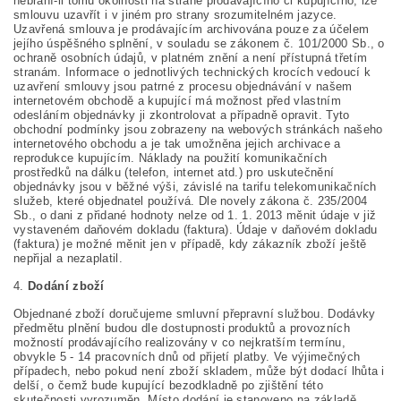
nebrání-li tomu okolnosti na straně prodávajícího či kupujícího, lze
smlouvu uzavřít i v jiném pro strany srozumitelném jazyce.
Uzavřená smlouva je prodávajícím archivována pouze za účelem
jejího úspěšného splnění, v souladu se zákonem č. 101/2000 Sb., o
ochraně osobních údajů, v platném znění a není přístupná třetím
stranám. Informace o jednotlivých technických krocích vedoucí k
uzavření smlouvy jsou patrné z procesu objednávání v našem
internetovém obchodě a kupující má možnost před vlastním
odesláním objednávky ji zkontrolovat a případně opravit. Tyto
obchodní podmínky jsou zobrazeny na webových stránkách našeho
internetového obchodu a je tak umožněna jejich archivace a
reprodukce kupujícím. Náklady na použití komunikačních
prostředků na dálku (telefon, internet atd.) pro uskutečnění
objednávky jsou v běžné výši, závislé na tarifu telekomunikačních
služeb, které objednatel používá. Dle novely zákona č. 235/2004
Sb., o dani z přidané hodnoty nelze od 1. 1. 2013 měnit údaje v již
vystaveném daňovém dokladu (faktura). Údaje v daňovém dokladu
(faktura) je možné měnit jen v případě, kdy zákazník zboží ještě
nepřijal a nezaplatil.
4.
Dodání zboží
Objednané zboží doručujeme smluvní přepravní službou. Dodávky
předmětu plnění budou dle dostupnosti produktů a provozních
možností prodávajícího realizovány v co nejkratším termínu,
obvykle 5 - 14 pracovních dnů od přijetí platby. Ve výjimečných
případech, nebo pokud není zboží skladem, může být dodací lhůta i
delší, o čemž bude kupující bezodkladně po zjištění této
skutečnosti vyrozuměn. Místo dodání je stanoveno na základě