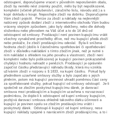
odstoupení, doporučujeme vracet v původním neporušeném obalu,
zboží by nemělo nést známky použití, mělo by být nepoškozené,
kompletní (včetně příslušenství, záručního listu, návodu atd.) a s
kopií dokladu o koupi. Neposílejte zboží na dobírku. Doporučujeme
Vám zboží pojistit. Peníze za zboží a náklady na nejlevnější
nabízený způsob dodání zboží z internetového obchodu Vám budou
vráceny stejným způsobem, jako byly obdrženy, nebo dle dohody
složenkou nebo převodem na Váš účet a to do 14 dnů od
odstoupení od smlouvy. Prodávající není povinen kupujícímu vrátit
všechny vynaložené prostředky dříve, než mu kupující předá zboží
nebo prokáže, že zboží prodávajícímu odeslal. Byla-li snížena
hodnota zboží (došlo k částečnému spotřebování či opotřebování
zboží v důsledku nakládání s tímto zbožím jinak, než je nutné s
ním nakládat s ohledem na jeho povahu a vlastnosti; zboží není
kompletní nebo bylo poškozeno) je kupující povinen prokazatelně
chybějící hodnotu nahradit v penězích. Prodávající je oprávněn
započíst částku představující náhradu škody, která mu vznikla
užíváním zboží v rozporu s § 1833, na kupní částku. Pokud byly
předmětem uzavřené smlouvy služby a bylo započato s jejich
plněním, potom má kupující povinnost uhradit poměrnou část ceny
za spotřebované služby, pokud kupující od smlouvy odstoupil. Je-li
společně se zbožím poskytnut kupujícímu dárek, je darovací
smlouva mezi prodávajícím a kupujícím uzavřena s rozvazovací
podmínkou, že dojde-li k odstoupení od kupní smlouvy kupujícím,
pozbývá darovací smlouva ohledně takového dárku účinnosti a
kupující je povinen spolu se zbožím prodávajícímu vrátit i
poskytnutý dárek. Odstoupí-li kupující od kupní smlouvy, nese
kupující náklady spojené s navrácením zboží prodávajícímu, a to i