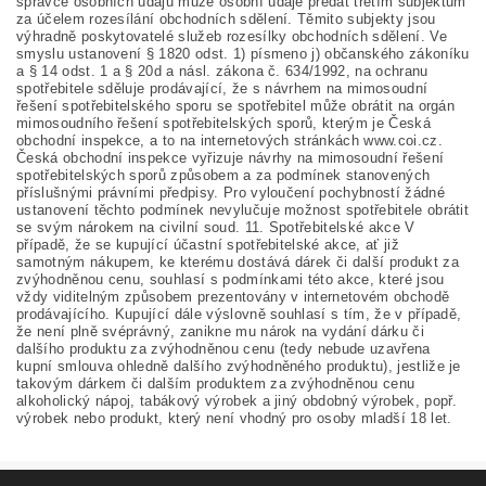
správce osobních údajů může osobní údaje předat třetím subjektům
za účelem rozesílání obchodních sdělení. Těmito subjekty jsou
výhradně poskytovatelé služeb rozesílky obchodních sdělení. Ve
smyslu ustanovení § 1820 odst. 1) písmeno j) občanského zákoníku
a § 14 odst. 1 a § 20d a násl. zákona č. 634/1992, na ochranu
spotřebitele sděluje prodávající, že s návrhem na mimosoudní
řešení spotřebitelského sporu se spotřebitel může obrátit na orgán
mimosoudního řešení spotřebitelských sporů, kterým je Česká
obchodní inspekce, a to na internetových stránkách www.coi.cz.
Česká obchodní inspekce vyřizuje návrhy na mimosoudní řešení
spotřebitelských sporů způsobem a za podmínek stanovených
příslušnými právními předpisy. Pro vyloučení pochybností žádné
ustanovení těchto podmínek nevylučuje možnost spotřebitele obrátit
se svým nárokem na civilní soud. 11. Spotřebitelské akce V
případě, že se kupující účastní spotřebitelské akce, ať již
samotným nákupem, ke kterému dostává dárek či další produkt za
zvýhodněnou cenu, souhlasí s podmínkami této akce, které jsou
vždy viditelným způsobem prezentovány v internetovém obchodě
prodávajícího. Kupující dále výslovně souhlasí s tím, že v případě,
že není plně svéprávný, zanikne mu nárok na vydání dárku či
dalšího produktu za zvýhodněnou cenu (tedy nebude uzavřena
kupní smlouva ohledně dalšího zvýhodněného produktu), jestliže je
takovým dárkem či dalším produktem za zvýhodněnou cenu
alkoholický nápoj, tabákový výrobek a jiný obdobný výrobek, popř.
výrobek nebo produkt, který není vhodný pro osoby mladší 18 let.