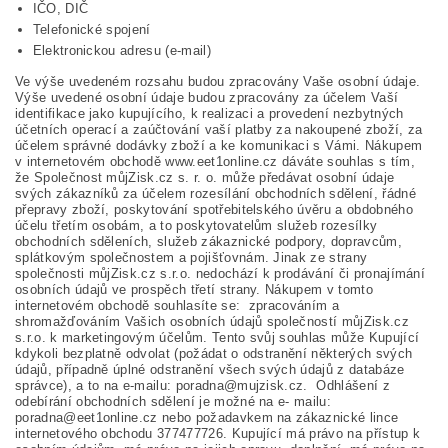
IČO, DIČ
Telefonické spojení
Elektronickou adresu (e-mail)
Ve výše uvedeném rozsahu budou zpracovány Vaše osobní údaje.
Výše uvedené osobní údaje budou zpracovány za účelem Vaší
identifikace jako kupujícího, k realizaci a provedení nezbytných
účetních operací a zaúčtování vaší platby za nakoupené zboží, za
účelem správné dodávky zboží a ke komunikaci s Vámi. Nákupem
v internetovém obchodě www.eet1online.cz dáváte souhlas s tím,
že Společnost můjZisk.cz s. r. o. může předávat osobní údaje
svých zákazníků za účelem rozesílání obchodních sdělení, řádné
přepravy zboží, poskytování spotřebitelského úvěru a obdobného
účelu třetím osobám, a to poskytovatelům služeb rozesílky
obchodních sděleních, služeb zákaznické podpory, dopravcům,
splátkovým společnostem a pojišťovnám. Jinak ze strany
společnosti můjZisk.cz s.r.o. nedochází k prodávání či pronajímání
osobních údajů ve prospěch třetí strany. Nákupem v tomto
internetovém obchodě souhlasíte se: zpracováním a
shromažďováním Vašich osobních údajů společností můjZisk.cz
s.r.o. k marketingovým účelům. Tento svůj souhlas může Kupující
kdykoli bezplatně odvolat (požádat o odstranění některých svých
údajů, případně úplné odstranění všech svých údajů z databáze
správce), a to na e-mailu: poradna@mujzisk.cz. Odhlášení z
odebírání obchodních sdělení je možné na e- mailu:
poradna@eet1online.cz nebo požadavkem na zákaznické lince
internetového obchodu 377477726. Kupující má právo na přístup k