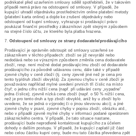
podnikatel před uzavřením smlouvy sdělil spotřebiteli, že v takovém
případě nemá právo na odstoupení od smlouvy. V případě, že
kupující uhradil objednávku prostřednictvím online platební metody
(platební karta online) a dojde ke zrušení objednávky nebo
odstoupení od kupní smlouvy, vyhrazuje si prodávající právo
poukázat finanční prostředky zákazníkovi zpět stejným způsobem
na stejné číslo účtu, ze kterého byla platba hrazena.
7.
Odstoupení od smlouvy ze strany dodavatele/prodávajícího
Prodávající je oprávněn odstoupit od smlouvy uzavřené se
zákazníkem v těchto případech: zboží se již nevyrábí nebo
nedodává nebo se výrazným způsobem změnila cena dodavatele
zboží, resp. není možné dodat prodávajícímu zboží od dodavatele
prodávajícího za původně udávanou cenu, dále také v případě
zjevné chyby v ceně zboží (tj. ceny zjevně jiné než je cena pro
tento typ/druh zboží obvyklá). Za zjevnou chybu v ceně zboží je
považováno například mylné uvedení prvních tří číslic na místo
čtyř; o jednu cifru nižší cena (např. při udávání ceny „vypadne“
jedna číslice); zjevně nízká cena zboží (např. o 50 % nižší cena,
než je pro tento druh a typ zboží obvyklé, aniž by u zboží bylo
uvedeno, že se jedná o výprodej či o jinou slevovou akci); a jiné
zjevné chyby v psaní, zjevné chyby v popisu zboží, obrázku atd.,
nebo v případě zjevně mylné chyby v informaci podané operátorem
zákaznického centra. V případě, že tato situace nastane,
prodávající bude neprodleně kontaktovat kupujícího za účelem
dohody o dalším postupu. V případě, že kupující zaplatil již část
nebo celou částku kupní ceny, bude mu tato částka převedena zpět