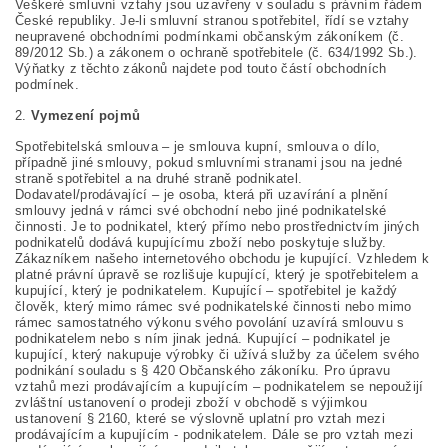
Veškeré smluvní vztahy jsou uzavřeny v souladu s právním řádem
České republiky. Je-li smluvní stranou spotřebitel, řídí se vztahy
neupravené obchodními podmínkami občanským zákoníkem (č.
89/2012 Sb.) a zákonem o ochraně spotřebitele (č. 634/1992 Sb.).
Výňatky z těchto zákonů najdete pod touto částí obchodních
podmínek.
2.
Vymezení pojmů
Spotřebitelská smlouva – je smlouva kupní, smlouva o dílo,
případně jiné smlouvy, pokud smluvními stranami jsou na jedné
straně spotřebitel a na druhé straně podnikatel.
Dodavatel/prodávající – je osoba, která při uzavírání a plnění
smlouvy jedná v rámci své obchodní nebo jiné podnikatelské
činnosti. Je to podnikatel, který přímo nebo prostřednictvím jiných
podnikatelů dodává kupujícímu zboží nebo poskytuje služby.
Zákazníkem našeho internetového obchodu je kupující. Vzhledem k
platné právní úpravě se rozlišuje kupující, který je spotřebitelem a
kupující, který je podnikatelem. Kupující – spotřebitel je každý
člověk, který mimo rámec své podnikatelské činnosti nebo mimo
rámec samostatného výkonu svého povolání uzavírá smlouvu s
podnikatelem nebo s ním jinak jedná. Kupující – podnikatel je
kupující, který nakupuje výrobky či užívá služby za účelem svého
podnikání souladu s § 420 Občanského zákoníku. Pro úpravu
vztahů mezi prodávajícím a kupujícím – podnikatelem se nepoužijí
zvláštní ustanovení o prodeji zboží v obchodě s výjimkou
ustanovení § 2160, které se výslovně uplatní pro vztah mezi
prodávajícím a kupujícím - podnikatelem. Dále se pro vztah mezi