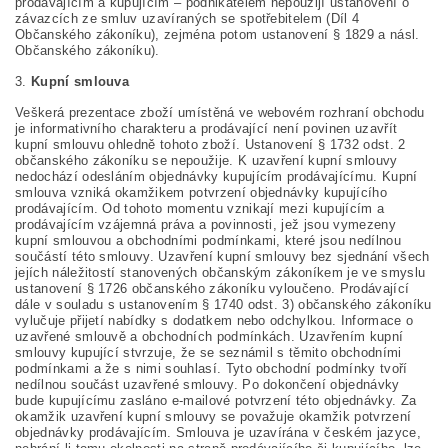
prodávajícím a kupujícím – podnikatelem nepoužijí ustanovení o
závazcích ze smluv uzavíraných se spotřebitelem (Díl 4
Občanského zákoníku), zejména potom ustanovení § 1829 a násl.
Občanského zákoníku).
3.
Kupní smlouva
Veškerá prezentace zboží umístěná ve webovém rozhraní obchodu
je informativního charakteru a prodávající není povinen uzavřít
kupní smlouvu ohledně tohoto zboží. Ustanovení § 1732 odst. 2
občanského zákoníku se nepoužije. K uzavření kupní smlouvy
nedochází odesláním objednávky kupujícím prodávajícímu. Kupní
smlouva vzniká okamžikem potvrzení objednávky kupujícího
prodávajícím. Od tohoto momentu vznikají mezi kupujícím a
prodávajícím vzájemná práva a povinnosti, jež jsou vymezeny
kupní smlouvou a obchodními podmínkami, které jsou nedílnou
součástí této smlouvy. Uzavření kupní smlouvy bez sjednání všech
jejích náležitostí stanovených občanským zákoníkem je ve smyslu
ustanovení § 1726 občanského zákoníku vyloučeno. Prodávající
dále v souladu s ustanovením § 1740 odst. 3) občanského zákoníku
vylučuje přijetí nabídky s dodatkem nebo odchylkou. Informace o
uzavřené smlouvě a obchodních podmínkách. Uzavřením kupní
smlouvy kupující stvrzuje, že se seznámil s těmito obchodními
podmínkami a že s nimi souhlasí. Tyto obchodní podmínky tvoří
nedílnou součást uzavřené smlouvy. Po dokončení objednávky
bude kupujícímu zasláno e-mailové potvrzení této objednávky. Za
okamžik uzavření kupní smlouvy se považuje okamžik potvrzení
objednávky prodávajícím. Smlouva je uzavírána v českém jazyce,