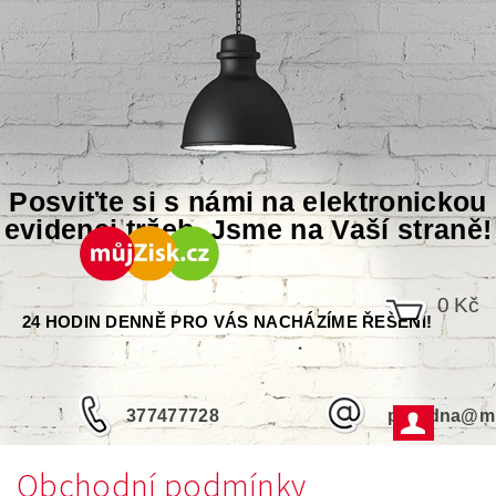
Posviťte si s námi na elektronickou
evidenci tržeb. Jsme na Vaší straně!
0 Kč
24 HODIN DENNĚ PRO VÁS NACHÁZÍME ŘEŠENÍ!
377477728
poradna@mu
Obchodní podmínky