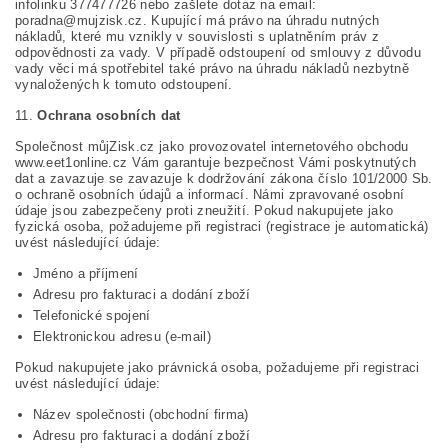
infolinku 377477726 nebo zašlete dotaz na email:
poradna@mujzisk.cz. Kupující má právo na úhradu nutných
nákladů, které mu vznikly v souvislosti s uplatněním práv z
odpovědnosti za vady. V případě odstoupení od smlouvy z důvodu
vady věci má spotřebitel také právo na úhradu nákladů nezbytně
vynaložených k tomuto odstoupení.
11.
Ochrana osobních dat
Společnost můjZisk.cz jako provozovatel internetového obchodu
www.eet1online.cz Vám garantuje bezpečnost Vámi poskytnutých
dat a zavazuje se zavazuje k dodržování zákona číslo 101/2000 Sb.
o ochraně osobních údajů a informací. Námi zpravované osobní
údaje jsou zabezpečeny proti zneužití. Pokud nakupujete jako
fyzická osoba, požadujeme při registraci (registrace je automatická)
uvést následující údaje:
Jméno a příjmení
Adresu pro fakturaci a dodání zboží
Telefonické spojení
Elektronickou adresu (e-mail)
Pokud nakupujete jako právnická osoba, požadujeme při registraci
uvést následující údaje:
Název společnosti (obchodní firma)
Adresu pro fakturaci a dodání zboží