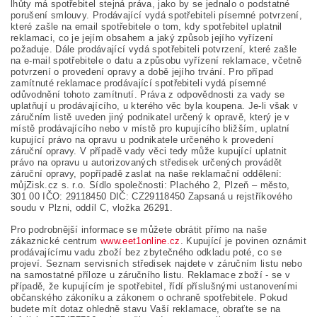
lhůty má spotřebitel stejná práva, jako by se jednalo o podstatné
porušení smlouvy. Prodávající vydá spotřebiteli písemné potvrzení,
které zašle na email spotřebitele o tom, kdy spotřebitel uplatnil
reklamaci, co je jejím obsahem a jaký způsob jejího vyřízení
požaduje. Dále prodávající vydá spotřebiteli potvrzení, které zašle
na e-mail spotřebitele o datu a způsobu vyřízení reklamace, včetně
potvrzení o provedení opravy a době jejího trvání. Pro případ
zamítnuté reklamace prodávající spotřebiteli vydá písemné
odůvodnění tohoto zamítnutí. Práva z odpovědnosti za vady se
uplatňují u prodávajícího, u kterého věc byla koupena. Je-li však v
záručním listě uveden jiný podnikatel určený k opravě, který je v
místě prodávajícího nebo v místě pro kupujícího bližším, uplatní
kupující právo na opravu u podnikatele určeného k provedení
záruční opravy. V případě vady věci tedy může kupující uplatnit
právo na opravu u autorizovaných středisek určených provádět
záruční opravy, popřípadě zaslat na naše reklamační oddělení:
můjZisk.cz s. r.o. Sídlo společnosti: Plachého 2, Plzeň – město,
301 00 IČO: 29118450 DIČ: CZ29118450 Zapsaná u rejstříkového
soudu v Plzni, oddíl C, vložka 26291.
Pro podrobnější informace se můžete obrátit přímo na naše
zákaznické centrum
www.eet1online.cz
. Kupující je povinen oznámit
prodávajícímu vadu zboží bez zbytečného odkladu poté, co se
projeví. Seznam servisních středisek najdete v záručním listu nebo
na samostatné příloze u záručního listu. Reklamace zboží - se v
případě, že kupujícím je spotřebitel, řídí příslušnými ustanoveními
občanského zákoníku a zákonem o ochraně spotřebitele. Pokud
budete mít dotaz ohledně stavu Vaší reklamace, obraťte se na