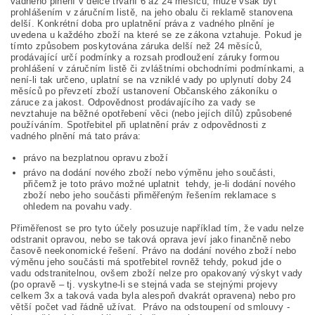
vadného plnění v délce trvání 6 až 24 měsíců, může však být
prohlášením v záručním listě, na jeho obalu či reklamě stanovena
delší. Konkrétní doba pro uplatnění práva z vadného plnění je
uvedena u každého zboží na které se ze zákona vztahuje. Pokud je
tímto způsobem poskytována záruka delší než 24 měsíců,
prodávající určí podmínky a rozsah prodloužení záruky formou
prohlášení v záručním listě či zvláštními obchodními podmínkami, a
není-li tak určeno, uplatní se na vzniklé vady po uplynutí doby 24
měsíců po převzetí zboží ustanovení Občanského zákoníku o
záruce za jakost. Odpovědnost prodávajícího za vady se
nevztahuje na běžné opotřebení věci (nebo jejích dílů) způsobené
používáním. Spotřebitel při uplatnění práv z odpovědnosti z
vadného plnění má tato práva:
právo na bezplatnou opravu zboží
právo na dodání nového zboží nebo výměnu jeho součásti,
přičemž je toto právo možné uplatnit tehdy, je-li dodání nového
zboží nebo jeho součásti přiměřeným řešením reklamace s
ohledem na povahu vady.
Přiměřenost se pro tyto účely posuzuje například tím, že vadu nelze
odstranit opravou, nebo se taková oprava jeví jako finančně nebo
časově neekonomické řešení. Právo na dodání nového zboží nebo
výměnu jeho součásti má spotřebitel rovněž tehdy, pokud jde o
vadu odstranitelnou, ovšem zboží nelze pro opakovaný výskyt vady
(po opravě – tj. vyskytne-li se stejná vada se stejnými projevy
celkem 3x a taková vada byla alespoň dvakrát opravena) nebo pro
větší počet vad řádně užívat. Právo na odstoupení od smlouvy -