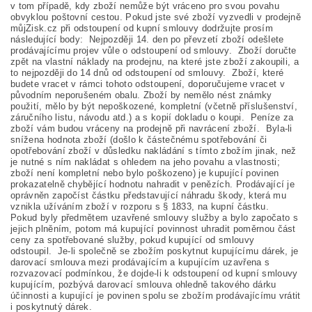
v tom případě, kdy zboží nemůže být vráceno pro svou povahu
obvyklou poštovní cestou. Pokud jste své zboží vyzvedli v prodejně
můjZisk.cz při odstoupení od kupní smlouvy dodržujte prosím
následující body: Nejpozději 14. den po převzetí zboží odešlete
prodávajícímu projev vůle o odstoupení od smlouvy. Zboží doručte
zpět na vlastní náklady na prodejnu, na které jste zboží zakoupili, a
to nejpozději do 14 dnů od odstoupení od smlouvy. Zboží, které
budete vracet v rámci tohoto odstoupení, doporučujeme vracet v
původním neporušeném obalu. Zboží by nemělo nést známky
použití, mělo by být nepoškozené, kompletní (včetně příslušenství,
záručního listu, návodu atd.) a s kopií dokladu o koupi. Peníze za
zboží vám budou vráceny na prodejně při navrácení zboží. Byla-li
snížena hodnota zboží (došlo k částečnému spotřebování či
opotřebování zboží v důsledku nakládání s tímto zbožím jinak, než
je nutné s ním nakládat s ohledem na jeho povahu a vlastnosti;
zboží není kompletní nebo bylo poškozeno) je kupující povinen
prokazatelně chybějící hodnotu nahradit v penězích. Prodávající je
oprávněn započíst částku představující náhradu škody, která mu
vznikla užíváním zboží v rozporu s § 1833, na kupní částku.
Pokud byly předmětem uzavřené smlouvy služby a bylo započato s
jejich plněním, potom má kupující povinnost uhradit poměrnou část
ceny za spotřebované služby, pokud kupující od smlouvy
odstoupil. Je-li společně se zbožím poskytnut kupujícímu dárek, je
darovací smlouva mezi prodávajícím a kupujícím uzavřena s
rozvazovací podmínkou, že dojde-li k odstoupení od kupní smlouvy
kupujícím, pozbývá darovací smlouva ohledně takového dárku
účinnosti a kupující je povinen spolu se zbožím prodávajícímu vrátit
i poskytnutý dárek.