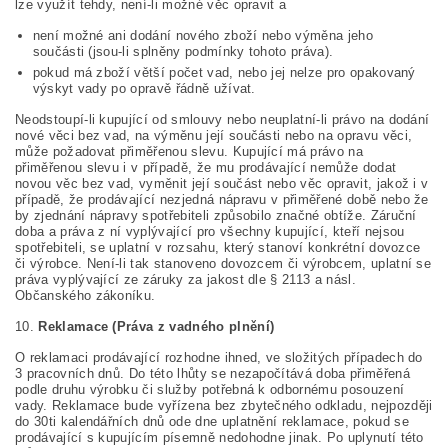
lze využít tehdy, není-li možné věc opravit a
není možné ani dodání nového zboží nebo výměna jeho
součásti (jsou-li splněny podmínky tohoto práva).
pokud má zboží větší počet vad, nebo jej nelze pro opakovaný
výskyt vady po opravě řádně užívat.
Neodstoupí-li kupující od smlouvy nebo neuplatní-li právo na dodání
nové věci bez vad, na výměnu její součásti nebo na opravu věci,
může požadovat přiměřenou slevu. Kupující má právo na
přiměřenou slevu i v případě, že mu prodávající nemůže dodat
novou věc bez vad, vyměnit její součást nebo věc opravit, jakož i v
případě, že prodávající nezjedná nápravu v přiměřené době nebo že
by zjednání nápravy spotřebiteli způsobilo značné obtíže. Záruční
doba a práva z ní vyplývající pro všechny kupující, kteří nejsou
spotřebiteli, se uplatní v rozsahu, který stanoví konkrétní dovozce
či výrobce. Není-li tak stanoveno dovozcem či výrobcem, uplatní se
práva vyplývající ze záruky za jakost dle § 2113 a násl.
Občanského zákoníku.
10.
Reklamace (Práva z vadného plnění)
O reklamaci prodávající rozhodne ihned, ve složitých případech do
3 pracovních dnů. Do této lhůty se nezapočítává doba přiměřená
podle druhu výrobku či služby potřebná k odbornému posouzení
vady. Reklamace bude vyřízena bez zbytečného odkladu, nejpozději
do 30ti kalendářních dnů ode dne uplatnění reklamace, pokud se
prodávající s kupujícím písemně nedohodne jinak. Po uplynutí této