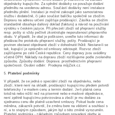
objednávky kupujícího. Za splnění dodávky se považuje dodání
předmětu na uvedenou adresu. Součástí dodávky není instalace
předmětu plnění. Instalaci je možné zakoupit jako samostatnou
službu i dodatečně, či jako součást balíčku společně se zbožím.
Dopravu na adresu určení zajišťuje prodávající. Zásilka se zbožím
standardně obsahuje daňový doklad (fakturu) a návod na používání
výrobku v českém jazyce. Při převzetí zboží od přepravní služby
resp. pošty si vždy pečlivě zkontrolujte neporušenost přepravního
obalu. V případě, že obal je poškozen, uveďte tuto informaci do
předávacího protokolu přepravní služby, pošty. Prodávající je
povinen obstarat objednané zboží v dohodnuté lhůtě. Nestane-li se
tak, kupující je oprávněn od smlouvy odstoupit. Rozvoz zboží
zajišťujeme po celé České republice. Ceny dopravy jsou uváděny
včetně DPH. Náklady na dopravu zboží rozlišujeme podle zvoleného
způsobu. Způsoby dodání: Doprava: prostřednictvím přepravní
společnosti. Osobní odběr: Prodejna můjZisk.cz.
5.
Platební podmínky
V případě, že se jedná o speciální zboží na objednávku, nebo
zboží, které není na skladě, prodávající kupujícímu předem potvrdí
telefonicky / e-mailem cenu a termín dodání. Je-li platná cena
totožná nebo nižší než na písemné nebo e-mailové objednávce,
není zpětně kupujícímu potvrzována a zboží je mu dodáno za
sjednanou cenu dle platně uzavřené smlouvy. Pokud bude cena
měněna, zákazník potvrdí, že změnu bere na vědomí a souhlasí s
ní, a to stejným způsobem, jakým byl o této změně vyrozuměn.
Platební podmínka - základním způsobem provedení platby je