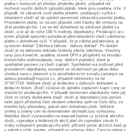
platba v hotovosti při předání předmětu plnění, případně též
možnost využití dalších způsobů plateb, které jsou uvedeny níže. V
případě, že zákazník zvolí platbu předem, prodávající vyčká s
odesláním zboží až do splnění povinnosti zákazníka provést platbu.
Provedením platby se rozumí připsání celé částky dle smlouvy na
účet prodávajícího. Lze se též dohodnout na zálohové platbě za
zboží, a to až do výše 100 % hodnoty objednávky. Prodávající je v
tomto případě oprávněn požadovat před odesláním zboží zálohovou
platbu v dohodnuté výši. V případě, že je záloha požadována, je
vystaven doklad "Zálohová faktura - daňový doklad". Po dodání
zboží je na daňovém dokladu hodnota zálohy odečtena. Všechny
ceny jsou konečné, uváděny včetně DPH a příspěvků na likvidaci
historického elektroodpadu, resp. dalších poplatků, které je
spotřebitel povinen za zboží zaplatit. Spotřebitel má možnost před
provedením objednávky seznámit se skutečností po jakou dobu
zůstává cena v platnosti a to prostřednictvím e-mailu zaslaným na
adresu poradna@mujzisk.cz, případně telefonicky na tel.
377477728. Veškeré zboží je dodáváno s daňovým dokladem a
dodacím listem. Zboží zůstává do úplného zaplacení kupní ceny ve
vlastnictví prodávajícího. V případě stornování objednávky nebo její
části ze strany dodavatele (např. zboží je doprodáno) jsou peníze
nebo jejich příslušná část obratem odeslány zpět na číslo účtu, ze
kterého byly převedeny, pokud není dohodnuto jinak. Veškeré
změny a změny cen na internetovém obchodě jsou vyhrazeny.
Nabídka zboží vystaveného na www.eet1online.cz (včetně akčního
zboží, výprodeje a letákových akcí) platí do vyprodání zásob či
ztráty schopnosti prodávajícího plnit, přičemž počet akčních kusů je
v nabídce vždy uveden, případně po určenou dobu. Cena je platná v