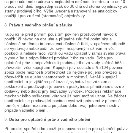
na jeho účet nebo adresu v nejkratším možném termínu a to do 10
pracovních dnů, nejpozději však do 30 dnů od storna objednávky ze
strany prodávajícího. Výše uvedená ustanovení se analogicky
použijí i pro zrušení (stornování) objednávky.
8.
Práva z vadného plnění a záruka
Kupující je před prvním použitím povinen prostudovat návod k
použití či návod na obsluhu a případné záruční podmínky a
následně se těmito informacemi důsledně řídit, v opačném případě
se vystavuje nebezpečí, že svým nesprávným užíváním věc
poškodí a nebude moci vzniklou vadu uplatnit v rámci svého práva
plynoucího z odpovědnosti prodávajícího za vady. Doba pro
uplatnění práv z odpovědnosti prodávajícího za vady začíná běžet
převzetím věci kupujícím. Kupující je v souladu s § 2104 povinen
zboží podle možnosti prohlédnout co nejdříve po jeho převzetí a
přesvědčit se o jeho vlastnostech a množství. Není-li kupující
spotřebitel, a je zjištěno poškození, vyhotoví se záznam o
poškození a prodávající je povinen poskytnout přiměřenou slevu z
dodávky nebo dodat jiný bezvadný výrobek. Pozdější reklamace
mechanického poškození výrobku již není možné uznat. Na žádost
spotřebitele je prodávající povinen vystavit potvrzení v písemné
formě, v jakém rozsahu a po jakou dobu trvají jeho povinnosti v
případě vadného plnění.
9.
Doba pro uplatnění práv z vadného plnění
Při prodeji spotřebního zboží je stanovena doba pro uplatnění práv z