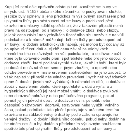
Kupující není dále oprávněn odstoupit od uzavřené smlouvy ve
smyslu ust. § 1837 občanského zákoníku: o poskytování služeb,
jestliže byly splněny s jeho předchozím výslovným souhlasem před
uplynutím lhůty pro odstoupení od smlouvy a podnikatel před
uzavřením smlouvy sdělil spotřebiteli, že v takovém případě nemá
právo na odstoupení od smlouvy: o dodávce zboží nebo služby,
jejichž cena závisí na výchylkách finančního trhu nezávisle na vůli
podnikatele a k němuž může dojít během lhůty pro odstoupení od
smlouvy; o dodání alkoholických nápojů, jež mohou být dodány až
po uplynutí třiceti dnů a jejichž cena závisí na výchylkách
finančního trhu nezávislých na vůli podnikatele; o dodávce zboží,
které bylo upraveno podle přání spotřebitele nebo pro jeho osobu; o
dodávce zboží, které podléhá rychlé zkáze, jakož i zboží, které bylo
po dodání nenávratně smíseno s jiným zbožím; o opravě nebo
údržbě provedené v místě určeném spotřebitelem na jeho žádost; to
však neplatí v případě následného provedení jiných než vyžádaných
oprav či dodání jiných než vyžádaných náhradních dílů; o dodávce
zboží v uzavřeném obalu, které spotřebitel z obalu vyňal a z
hygienických důvodů jej není možné vrátit; o dodávce zvukové
nebo obrazové nahrávky nebo počítačového programu, pokud
porušil jejich původní obal; o dodávce novin, periodik nebo
časopisů o ubytování, dopravě, stravování nebo využití volného
času, pokud podnikatel tato plnění poskytuje v určeném termínu
uzavírané na základě veřejné dražby podle zákona upravujícího
veřejné dražby; o dodání digitálního obsahu, pokud nebyl dodán na
hmotném nosiči a byl dodán s předchozím výslovným souhlasem
spotřebitele před uplynutím lhůty pro odstoupení od smlouvy a