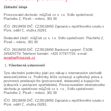
Základní údaje
Provozovatel obchodu: můjZisk.cz s. r.o. Sídlo společnosti:
Plachého 2, Plzeň – město, 301 00
IČO: 29118450 DIČ: CZ29118450 Zapsaná u rejstříkového soudu v
Plzni, oddíl C, vložka 26291.
Dodavatel zboží: můjZisk.cz s. r.o. Sídlo společnosti: Plachého 2,
Plzeň – město, 301 00
IČO: 29118450 DIČ: CZ29118450 Bankovní spojení: ČSOB:
245420775/ Telefonní kontakt: +420 377477726 e-mail:
poradna@mujzisk.cz
1.
Všeobecná ustanovení
Tyto obchodní podmínky platí pro nákup v internetovém obchodě
www.eet1online.cz. Podmínky blíže vymezují a upřesňují práva a
povinnosti prodávajícího (provozovatel, dodavatel) a kupujícího
(zákazník v postavení spotřebitele). Provozovatelem internetového
obchodu je společnost můjZisk.cz s. r.o., Sídlo společnosti:
Plachého 2, Plzeň – město, 301 00
IČO: 29118450 DIČ: CZ29118450 Zapsaná u rejstříkového soudu v
Plzni, oddíl C, vložka 26291.