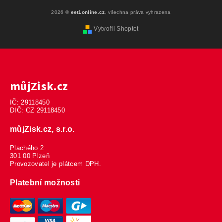
2026 ©
eet1online.cz
, všechna práva vyhrazena
Vytvořil Shoptet
můjZisk.cz
IČ: 29118450
DIČ: CZ 29118450
můjZisk.cz, s.r.o.
Plachého 2
301 00 Plzeň
Provozovatel je plátcem DPH.
Platební možnosti