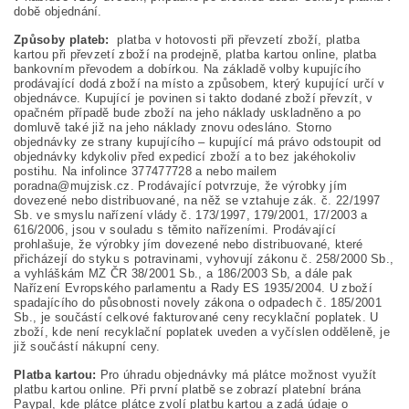
době objednání.
Způsoby plateb:
platba v hotovosti při převzetí zboží, platba
kartou při převzetí zboží na prodejně, platba kartou online, platba
bankovním převodem a dobírkou. Na základě volby kupujícího
prodávající dodá zboží na místo a způsobem, který kupující určí v
objednávce. Kupující je povinen si takto dodané zboží převzít, v
opačném případě bude zboží na jeho náklady uskladněno a po
domluvě také již na jeho náklady znovu odesláno. Storno
objednávky ze strany kupujícího – kupující má právo odstoupit od
objednávky kdykoliv před expedicí zboží a to bez jakéhokoliv
postihu. Na infolince 377477728 a nebo mailem
poradna@mujzisk.cz. Prodávající potvrzuje, že výrobky jím
dovezené nebo distribuované, na něž se vztahuje zák. č. 22/1997
Sb. ve smyslu nařízení vlády č. 173/1997, 179/2001, 17/2003 a
616/2006, jsou v souladu s těmito nařízeními. Prodávající
prohlašuje, že výrobky jím dovezené nebo distribuované, které
přicházejí do styku s potravinami, vyhovují zákonu č. 258/2000 Sb.,
a vyhláškám MZ ČR 38/2001 Sb., a 186/2003 Sb, a dále pak
Nařízení Evropského parlamentu a Rady ES 1935/2004. U zboží
spadajícího do působnosti novely zákona o odpadech č. 185/2001
Sb., je součástí celkové fakturované ceny recyklační poplatek. U
zboží, kde není recyklační poplatek uveden a vyčíslen odděleně, je
již součástí nákupní ceny.
Platba kartou:
Pro úhradu objednávky má plátce možnost využít
platbu kartou online. Při první platbě se zobrazí platební brána
Paypal, kde plátce plátce zvolí platbu kartou a zadá údaje o