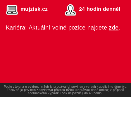
mujzisk.cz
24 hodin denně!
Kariéra: Aktuální volné pozice najdete
zde
.
Podle zákona o evidenci tržeb je prodávající povinen vystavit kupujícímu účtenku.
Zároveň je povinen zaevidovat přijatou tržbu u správce daně online; v případě
technického výpadku pak nejpozději do 48 hodin.