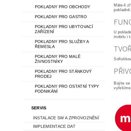
Máte-li z
POKLADNY PRO OBCHODY
pokladně
POKLADNY PRO GASTRO
FUNG
POKLADNY PRO UBYTOVACÍ
ZAŘÍZENÍ
U poklade
mobilu i t
POKLADNY PRO SLUŽBY A
TVOŘ
ŘEMESLA
POKLADNY PRO MALÉ
Sofistiko
ŽIVNOSTNÍKY
PŘIV
POKLADNY PRO STÁNKOVÝ
PRODEJ
Bojíte se
POKLADNY PRO OSTATNÍ TYPY
vyřešíme
PODNIKÁNÍ
SERVIS
INSTALACE SW A ZPROVOZNĚNÍ
IMPLEMENTACE DAT