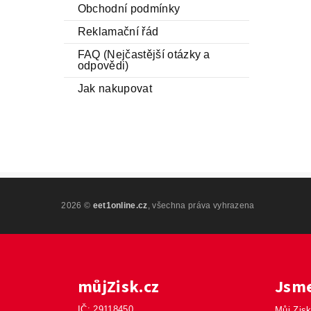
Obchodní podmínky
Reklamační řád
FAQ (Nejčastější otázky a
odpovědi)
Jak nakupovat
2026 ©
eet1online.cz
, všechna práva vyhrazena
můjZisk.cz
Jsme
IČ: 29118450
Můj Zisk