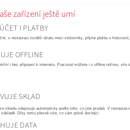
aše zařízení ještě umí
 ÚČET I PLATBY
čet, v restauraci rozdělí útratu mezi stolovníky, přijme platbu v hotovos
UJE OFFLINE
nkční i bez připojení k internetu. Pracovat můžete i v offline režimu, vš
VUJE SKLAD
ze skladu odepisuje automaticky podle toho, co jste prodali. V restaurací
ch základě. Díky tomu přesně víte, co vám právě dochází.
HUJE DATA