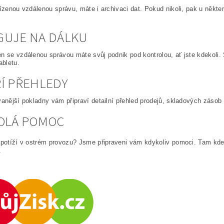
řízenou vzdálenou správu, máte i archivaci dat. Pokud nikoli, pak u někt
.
UJE NA DÁLKU
n se vzdálenou správou máte svůj podnik pod kontrolou, ať jste kdekoli.
abletu.
Í PŘEHLEDY
vanější pokladny vám připraví detailní přehled prodejů, skladových zásob 
OLÁ POMOC
 potíží v ostrém provozu? Jsme připraveni vám kdykoliv pomoci. Tam kde
.