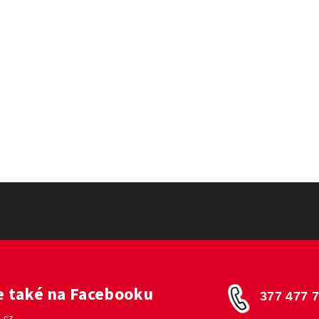
 také na Facebooku
377 477 
.cz