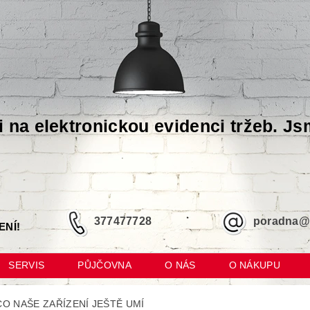
i na elektronickou evidenci tržeb. Js
377477728
poradna@m
ENÍ!
SERVIS
PŮJČOVNA
O NÁS
O NÁKUPU
CO NAŠE ZAŘÍZENÍ JEŠTĚ UMÍ