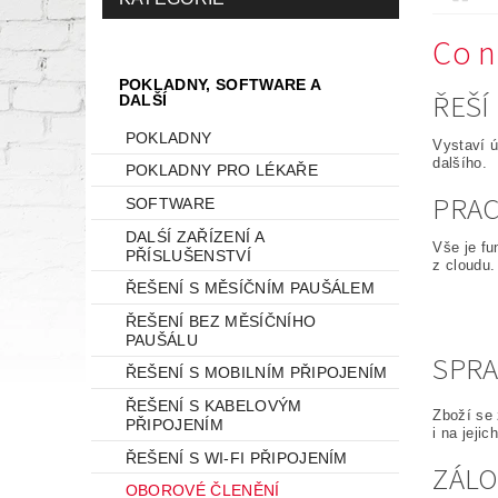
Co n
POKLADNY, SOFTWARE A
ŘEŠÍ
DALŠÍ
POKLADNY
Vystaví ú
dalšího.
POKLADNY PRO LÉKAŘE
PRAC
SOFTWARE
DALŚÍ ZAŘÍZENÍ A
Vše je fu
PŘÍSLUŠENSTVÍ
z cloudu.
ŘEŠENÍ S MĚSÍČNÍM PAUŠÁLEM
ŘEŠENÍ BEZ MĚSÍČNÍHO
PAUŠÁLU
SPRA
ŘEŠENÍ S MOBILNÍM PŘIPOJENÍM
ŘEŠENÍ S KABELOVÝM
Zboží se 
PŘIPOJENÍM
i na jeji
ŘEŠENÍ S WI-FI PŘIPOJENÍM
ZÁLO
OBOROVÉ ČLENĚNÍ