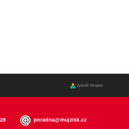
Vytvořil Shoptet
728
poradna@mujzisk.cz