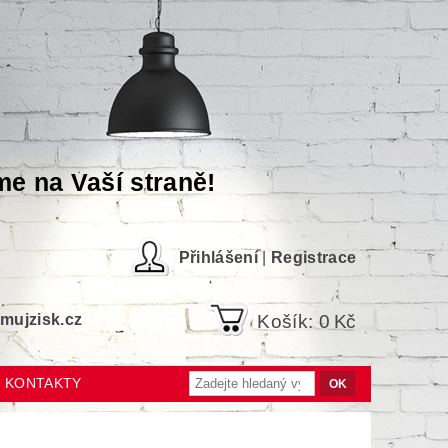
me na Vaší straně!
Přihlášení
|
Registrace
Košík:
0 Kč
ujzisk.cz
KONTAKTY