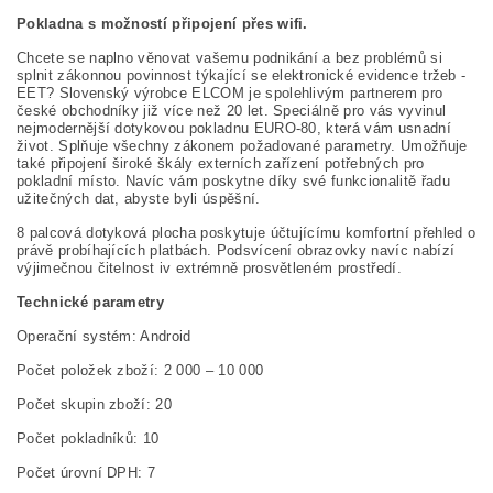
Pokladna s možností připojení přes wifi.
Chcete se naplno věnovat vašemu podnikání a bez problémů si
splnit zákonnou povinnost týkající se elektronické evidence tržeb -
EET? Slovenský výrobce ELCOM je spolehlivým partnerem pro
české obchodníky již více než 20 let. Speciálně pro vás vyvinul
nejmodernější dotykovou pokladnu EURO-80, která vám usnadní
život. Splňuje všechny zákonem požadované parametry. Umožňuje
také připojení široké škály externích zařízení potřebných pro
pokladní místo. Navíc vám poskytne díky své funkcionalitě řadu
užitečných dat, abyste byli úspěšní.
8 palcová dotyková plocha poskytuje účtujícímu komfortní přehled o
právě probíhajících platbách. Podsvícení obrazovky navíc nabízí
výjimečnou čitelnost iv extrémně prosvětleném prostředí.
Technické parametry
Operační systém: Android
Počet položek zboží: 2 000 – 10 000
Počet skupin zboží: 20
Počet pokladníků: 10
Počet úrovní DPH: 7