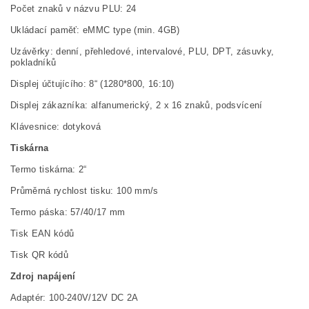
Počet znaků v názvu PLU: 24
Ukládací paměť: eMMC type (min. 4GB)
Uzávěrky: denní, přehledové, intervalové, PLU, DPT, zásuvky,
pokladníků
Displej účtujícího: 8“ (1280*800, 16:10)
Displej zákazníka: alfanumerický, 2 x 16 znaků, podsvícení
Klávesnice: dotyková
Tiskárna
Termo tiskárna: 2“
Průměrná rychlost tisku: 100 mm/s
Termo páska: 57/40/17 mm
Tisk EAN kódů
Tisk QR kódů
Zdroj napájení
Adaptér: 100-240V/12V DC 2A