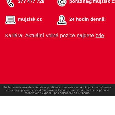
377 477 728
poradna@mujzisk.c
mujzisk.cz
24 hodin denně!
Kariéra: Aktuální volné pozice najdete
zde
.
Podle zákona o evidenci tržeb je prodávající povinen vystavit kupujícímu účtenku.
Zároveň je povinen zaevidovat přijatou tržbu u správce daně online; v případě
technického výpadku pak nejpozději do 48 hodin.