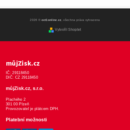
2026 ©
eet1online.cz
, všechna práva vyhrazena
Vytvořil Shoptet
můjZisk.cz
IČ: 29118450
DIČ: CZ 29118450
můjZisk.cz, s.r.o.
Plachého 2
301 00 Plzeň
Provozovatel je plátcem DPH.
Platební možnosti