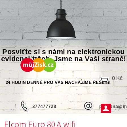
Posviťte si s námi na elektronickou
evidenci tržeb. Jsme na Vaší straně!
0 Kč
24 HODIN DENNĚ PRO VÁS NACHÁZÍME ŘEŠENÍ!
377477728
poradna@mu
Elcom Euro 80 A wifi