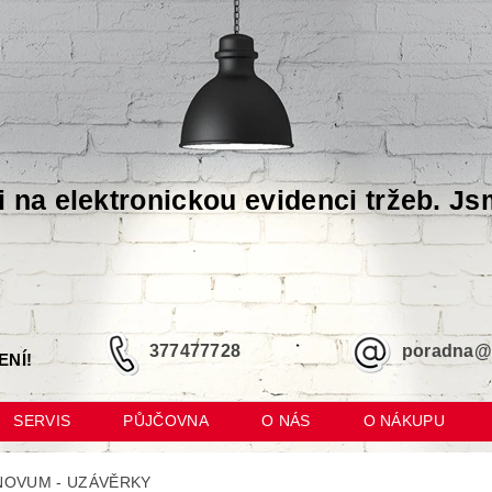
i na elektronickou evidenci tržeb. Js
377477728
poradna@m
ENÍ!
SERVIS
PŮJČOVNA
O NÁS
O NÁKUPU
NOVUM - UZÁVĚRKY