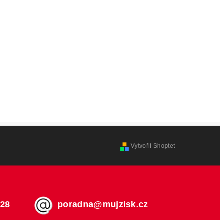
Vytvořil Shoptet
728
poradna@mujzisk.cz