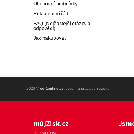
Obchodní podmínky
Reklamační řád
FAQ (Nejčastější otázky a
odpovědi)
Jak nakupovat
2026 ©
eet1online.cz
, všechna práva vyhrazena
můjZisk.cz
Jsme
IČ: 29118450