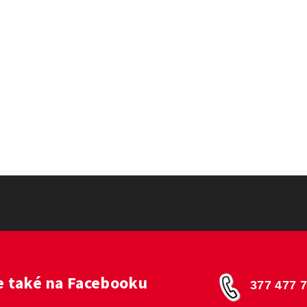
 také na Facebooku
377 477 