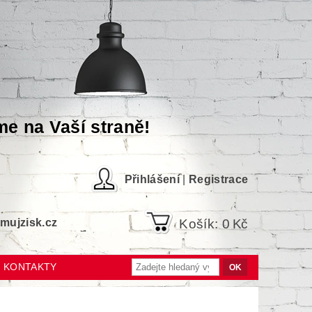
me na Vaší straně!
Přihlášení
|
Registrace
Košík:
0 Kč
ujzisk.cz
KONTAKTY