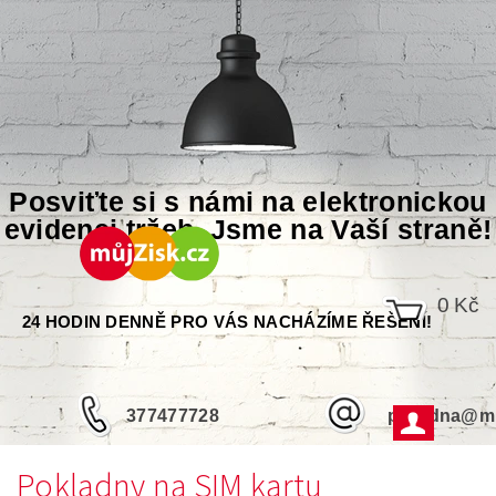
Posviťte si s námi na elektronickou
evidenci tržeb. Jsme na Vaší straně!
0 Kč
24 HODIN DENNĚ PRO VÁS NACHÁZÍME ŘEŠENÍ!
377477728
poradna@mu
Pokladny na SIM kartu