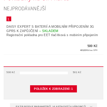
NEJPRODÁVANĚJŠÍ
1.
DAISY EXPERT S BATERIÍ A MOBILNÍM PŘIPOJENÍM 3G
–
SKLADEM
GPRS K ZAPŮJČENÍ
Registrační pokladna pro EET tlačítková s mobiním připojením
500 Kč
413,22 Kč
bez DPH
500
Kč
501
Kč
POLOŽEK K ZOBRAZENÍ:
1
FILTR PODLE PARAMETRŮ, VLASTNOSTÍ A VÝROBCŮ