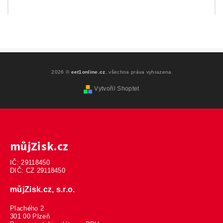
2026 ©
eet1online.cz
, všechna práva vyhrazena
Vytvořil Shoptet
můjZisk.cz
IČ: 29118450
DIČ: CZ 29118450
můjZisk.cz, s.r.o.
Plachého 2
301 00 Plzeň