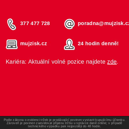
377 477 728
poradna@mujzisk.c
mujzisk.cz
24 hodin denně!
Kariéra: Aktuální volné pozice najdete
zde
.
Podle zákona o evidenci tržeb je prodávající povinen vystavit kupujícímu účtenku.
Zároveň je povinen zaevidovat přijatou tržbu u správce daně online; v případě
technického výpadku pak nejpozději do 48 hodin.