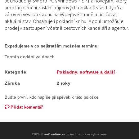
Jednoduchý SW pro PC s Windows 7 SP1 a novějším, který
umožňuje ruční zaslání příjmových dokladů všech typů a
zároveň vést pokladnu na výdejové straně a udržovat
aktuální stav. Obsahuje i pokladní knihu. Modul umožňuje
prodej v zastoupení včetně cestovních kanceláří a agentur.
Expedujeme v co nejkratším možném termínu.
Termín dodání ve dnech
Kategorie
Pokladny, software a další
Záruka
2 roky
Buďte první, kdo napíše příspěvek k této položce.
Přidat komentář
2026 ©
eet1online.cz
, všechna práva vyhrazena