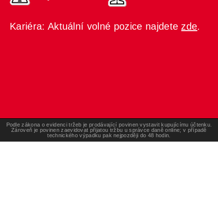
Kariéra: Aktuální volné pozice najdete
zde
.
Podle zákona o evidenci tržeb je prodávající povinen vystavit kupujícímu účtenku.
Zároveň je povinen zaevidovat přijatou tržbu u správce daně online; v případě
technického výpadku pak nejpozději do 48 hodin.