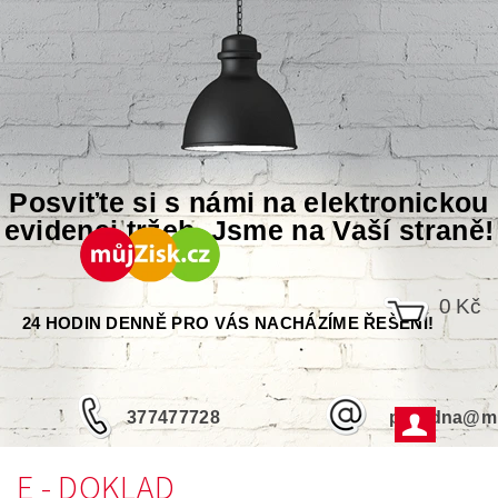
Posviťte si s námi na elektronickou
evidenci tržeb. Jsme na Vaší straně!
0 Kč
24 HODIN DENNĚ PRO VÁS NACHÁZÍME ŘEŠENÍ!
377477728
poradna@mu
E - DOKLAD