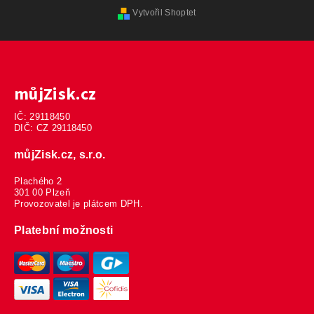
Vytvořil Shoptet
můjZisk.cz
IČ: 29118450
DIČ: CZ 29118450
můjZisk.cz, s.r.o.
Plachého 2
301 00 Plzeň
Provozovatel je plátcem DPH.
Platební možnosti