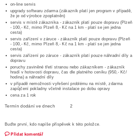
on-line servis
upgrady softwaru zdarma (zákazník platí jen program v případě,
že je od výrobce zpoplatněn)
servis v místě zákazníka - zákazník platí pouze dopravu (Plzeň
- 100,- Kč, mimo Plzeň 8,- Kč na 1 km - platí se jen jedna
cesta)
servis zařízení v záruce - zákazník platí pouze dopravu (Plzeň
- 100,- Kč, mimo Plzeň 8,- Kč na 1 km - platí se jen jedna
cesta)
servis zařízení po záruce - zákazník platí pouze náhradní díly a
dopravu
poruchy zaviněné třetí stranou nebo zákazníkem - zákazník
hradí v hotovosti dopravu, čas dle platného ceníku (950,- Kč/
hodina) a náhradní díly
v případě nemožnosti vyřešení problému na místě, zdarma
zapůjčení pokladny včetně instalace po dobu opravy
cena za 1 rok
Termín dodání ve dnech
2
Buďte první, kdo napíše příspěvek k této položce.
Přidat komentář