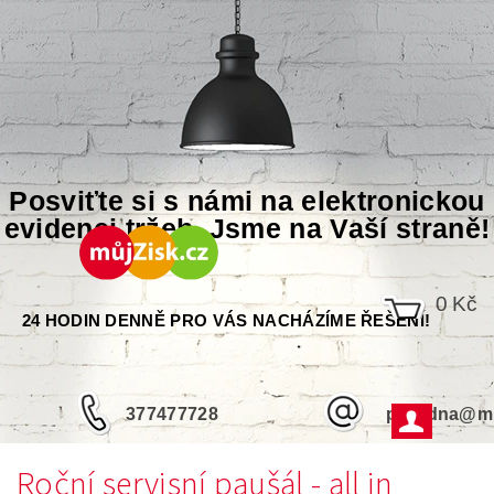
Posviťte si s námi na elektronickou
evidenci tržeb. Jsme na Vaší straně!
0 Kč
24 HODIN DENNĚ PRO VÁS NACHÁZÍME ŘEŠENÍ!
377477728
poradna@mu
Roční servisní paušál - all in