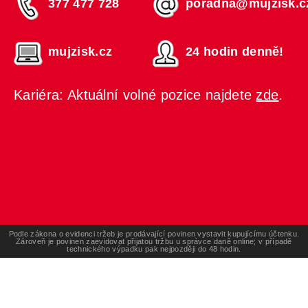
377 477 728
poradna@mujzisk.c
mujzisk.cz
24 hodin denně!
Kariéra: Aktuální volné pozice najdete
zde
.
Podle zákona o evidenci tržeb je prodávající povinen vystavit kupujícímu účtenku.
Zároveň je povinen zaevidovat přijatou tržbu u správce daně online; v případě
technického výpadku pak nejpozději do 48 hodin.