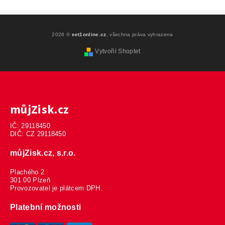
2026 ©
eet1online.cz
, všechna práva vyhrazena
Vytvořil Shoptet
můjZisk.cz
IČ: 29118450
DIČ: CZ 29118450
můjZisk.cz, s.r.o.
Plachého 2
301 00 Plzeň
Provozovatel je plátcem DPH.
Platební možnosti