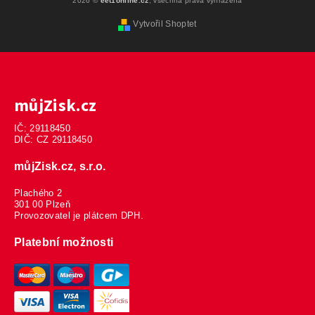
2026 ©
eet1online.cz
, všechna práva vyhrazena
Vytvořil Shoptet
můjZisk.cz
IČ: 29118450
DIČ: CZ 29118450
můjZisk.cz, s.r.o.
Plachého 2
301 00 Plzeň
Provozovatel je plátcem DPH.
Platební možnosti