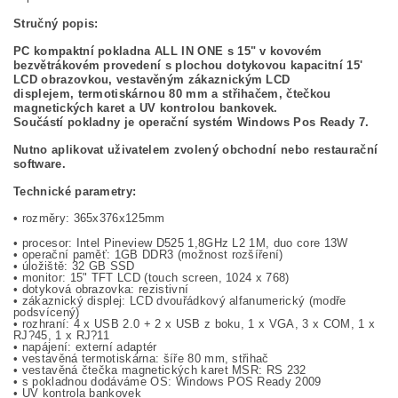
Stručný popis:
PC kompaktní pokladna ALL IN ONE s 15"
v kovovém
bezvětrákovém provedení s plochou dotykovou kapacitní 15'
LCD obrazovkou
, vestavěným zákaznickým LCD
displejem,
termotiskárnou 80 mm a střihačem, čtečkou
magnetických karet a UV kontrolou bankovek.
Součástí pokladny je operační systém Windows Pos Ready 7.
Nutno aplikovat uživatelem zvolený obchodní nebo restaurační
software.
Technické parametry:
• rozměry: 365x376x125mm
• procesor: Intel Pineview D525 1,8GHz L2 1M, duo core 13W
• operační paměť: 1GB DDR3 (možnost rozšíření)
• úložiště: 32 GB SSD
• monitor: 15" TFT LCD (touch screen, 1024 x 768)
• dotyková obrazovka: rezistivní
• zákaznický displej: LCD dvouřádkový alfanumerický (modře
podsvícený)
• rozhraní: 4 x USB 2.0 + 2 x USB z boku, 1 x VGA, 3 x COM, 1 x
RJ?45, 1 x RJ?11
• napájení: externí adaptér
• vestavěná termotiskárna: šíře 80 mm, střihač
• vestavěná čtečka magnetických karet MSR: RS 232
• s pokladnou dodáváme OS: Windows POS Ready 2009
• UV kontrola bankovek