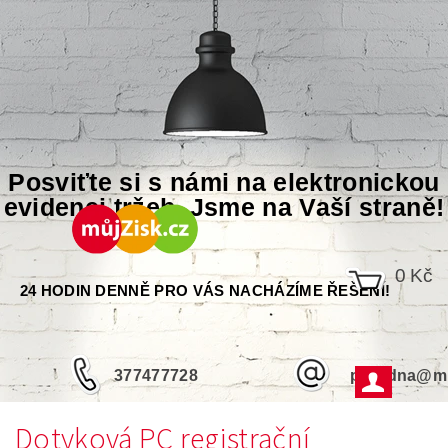
Posviťte si s námi na elektronickou
evidenci tržeb. Jsme na Vaší straně!
0 Kč
24 HODIN DENNĚ PRO VÁS NACHÁZÍME ŘEŠENÍ!
377477728
poradna@mu
Dotyková PC registrační