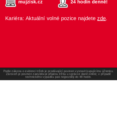
mujzisk.cz
24 hodin denně!
Kariéra: Aktuální volné pozice najdete
zde
.
Podle zákona o evidenci tržeb je prodávající povinen vystavit kupujícímu účtenku.
Zároveň je povinen zaevidovat přijatou tržbu u správce daně online; v případě
technického výpadku pak nejpozději do 48 hodin.