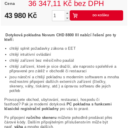
36 347,11 Kč bez DPH
Cena
43 980 Kč
Dotyková pokladna Novum CHD 8800 III nabízí řešení pro ty
kteří:
chtějí splnit požadavky zákona o EET
chtějí intuitivní ovládání
chtějí zařízení bez měsíčního paušál
chtějí zařízení, které je sice dražší, ale naprosto spolehlivé a
připravené pro zátěž v obchodě či restauraci
jsou nároční a chtějí pokladnu s moderním softwarem a mnoha
možnostmi připojení dalších externích zařízení (čtečky,
skenery, váhy, tiskárny, atd.) a úpravou softwaru dle jejich
potřeb
Provozujete obchod, ubytování, restauraci, hospodu či
fastfood? Pak je moderní dotyková
PC pokladna s funkcemi
klasické registrační pokladny
pro vás to pravé.
Po připojení
ručního skeneru
můžete pohodlně prodávat přes
čárové kódy. Dalším přípojitelným příslušenstvím může být
např.
váha
a mnoho dalších.