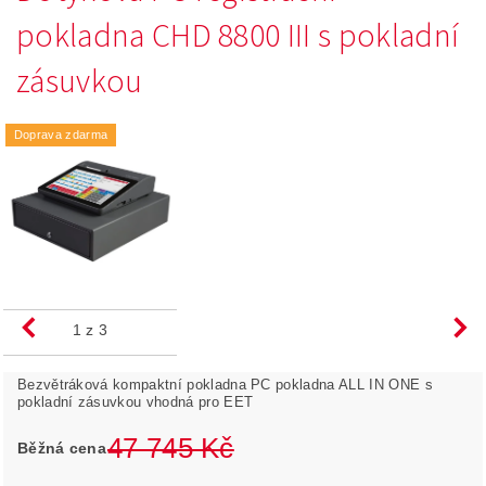
pokladna CHD 8800 III s pokladní
zásuvkou
Doprava zdarma
1
z 3
Bezvětráková kompaktní pokladna PC pokladna ALL IN ONE s
pokladní zásuvkou vhodná pro EET
47 745 Kč
Běžná cena