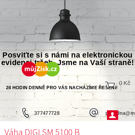
Posviťte si s námi na elektronickou
evidenci tržeb. Jsme na Vaší straně!
0 Kč
24 HODIN DENNĚ PRO VÁS NACHÁZÍME ŘEŠENÍ!
377477728
poradna@mu
Váha DIGI SM 5100 B