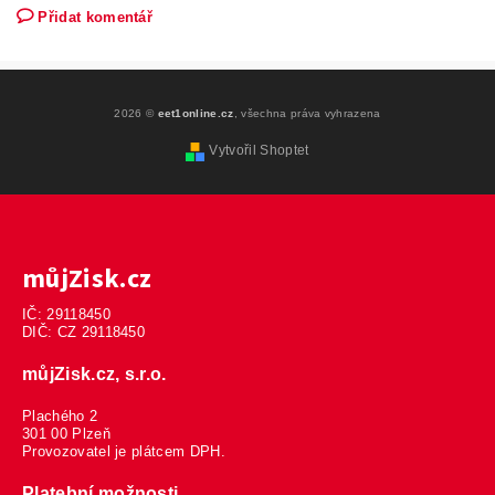
Přidat komentář
2026 ©
eet1online.cz
, všechna práva vyhrazena
Vytvořil Shoptet
můjZisk.cz
IČ: 29118450
DIČ: CZ 29118450
můjZisk.cz, s.r.o.
Plachého 2
301 00 Plzeň
Provozovatel je plátcem DPH.
Platební možnosti