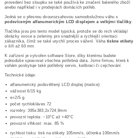
provedení bez sloupku se také používá ke značení baleného zboží
anebo například i v prodejnách domácích potřeb.
Jedná se o přesnou dvourozsahovou samoobslužnou váhu s
podsvíceným alfanumerickým LCD displejem a velkými tlačítky
.
Tlačítka jsou pro tento model typická, protože se do nich vkládají
obrázky ovoce a zeleniny pro snadnější a rychlejší orientaci
zákazníka, čímž se také urychlí proces vážení. Váha
tiskne etikety
o šíři až 60 mm.
K zařízení je vytvořen software Store, díky kterému budete
jednoduše spravovat všechna potřebná data. Jsme firmou, která k
vahám poskytuje také potřebný servis, kalibraci či cejchování.
Technické údaje:
alfanumerický podsvětlený LCD displej (matice)
váživost 6/15 kg
e=2/5 g
počet rychlokláves 72
rozměry: 385x383,2x724,9mm
provozní teplota: −10°C až +40°C
provozní vlhkost: max. 85 %
rychlost tisku: tisk na etikety 105mm/s, účtenka 100mm/s