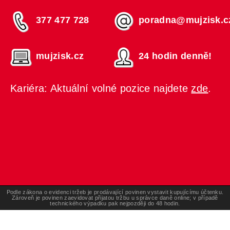
377 477 728
poradna@mujzisk.c
mujzisk.cz
24 hodin denně!
Kariéra: Aktuální volné pozice najdete
zde
.
Podle zákona o evidenci tržeb je prodávající povinen vystavit kupujícímu účtenku.
Zároveň je povinen zaevidovat přijatou tržbu u správce daně online; v případě
technického výpadku pak nejpozději do 48 hodin.