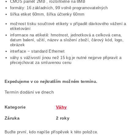
CMOS paměť 2MB , rozšiřitelné na 8MB
formáty: 16 základních, 99 volně programovatelných
šířka etiket 60mm, šířka účtenky 60mm
možnost tisku součtové etikety v případě dávkového vážení a
etiketování
informace na etiketě: hmotnost, jednotková a celková cena,
datum balení, užití, název a složení zboží, čárový kód, logo,
obrázek
interface − standard Ethernet
váhy s váživostí jinou než 15 kg je nutné nejprve připravit a
přecejchovat za smluvenou cenu
Expedujeme v co nejkratším možném termínu.
Termín dodání ve dnech
Kategorie
Váhy
Záruka
2 roky
Buďte první, kdo napíše příspěvek k této položce.