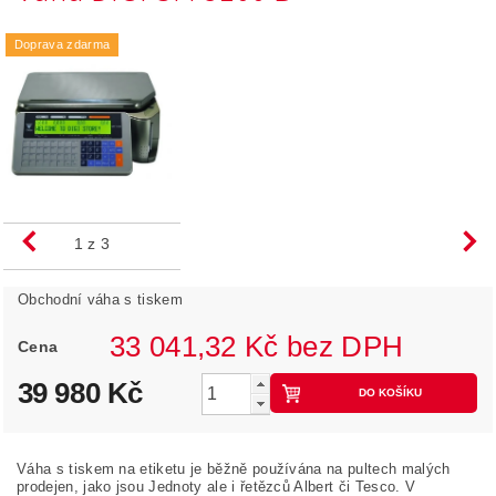
Doprava zdarma
1
z 3
Obchodní váha s tiskem
33 041,32 Kč bez DPH
Cena
39 980 Kč
Váha s tiskem na etiketu je běžně používána na pultech malých
prodejen, jako jsou Jednoty ale i řetězců Albert či Tesco. V