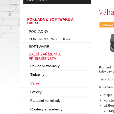
Váha
POKLADNY, SOFTWARE A
DALŠÍ
Doprava
POKLADNY
POKLADNY PRO LÉKAŘE
SOFTWARE
DALŚÍ ZAŘÍZENÍ A
PŘÍSLUŠENSTVÍ
Pokladní zásuvky
Kontroln
kdekoliv a
Tiskárny
Tato dvo
Váhy
K vahám r
Čtečky
disple
konstr
Platební terminály
váživo
Routery a modemy
6kg