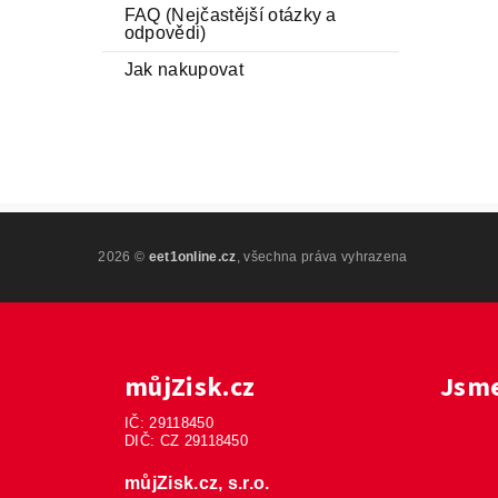
FAQ (Nejčastější otázky a
odpovědi)
Jak nakupovat
2026 ©
eet1online.cz
, všechna práva vyhrazena
můjZisk.cz
Jsme
IČ: 29118450
DIČ: CZ 29118450
můjZisk.cz, s.r.o.