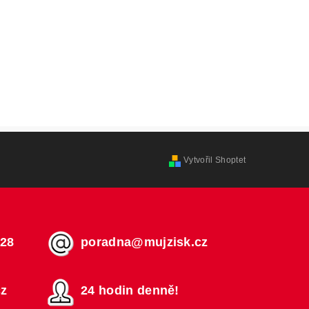
Vytvořil Shoptet
728
poradna@mujzisk.cz
cz
24 hodin denně!