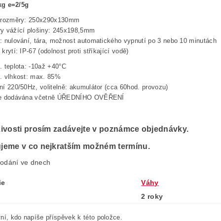
g e=2/5g
í rozměry: 250x290x130mm
y vážící plošiny: 245x198,5mm
: nulování, tára, možnost automatického vypnutí po 3 nebo 10 minutách
krytí: IP-67 (odolnost proti stříkající vodě)
. teplota: -10až +40°C
. vlhkost: max. 85%
ní 220/50Hz, volitelně: akumulátor (cca 60hod. provozu)
je dodávána včetně ÚŘEDNÍHO OVĚŘENÍ
ivosti prosím zadávejte v poznámce objednávky.
jeme v co nejkratším možném termínu.
odání ve dnech
ie
Váhy
2 roky
ní, kdo napíše příspěvek k této položce.