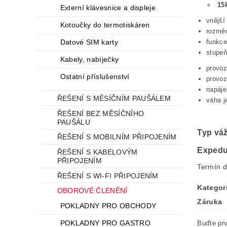
15k
Externí klávesnice a displeje
vnějš
Kotoučky do termotiskáren
rozměr
funkce
Datové SIM karty
stupeň 
Kabely, nabíječky
provoz
Ostatní příslušenství
provoz
napáje
ŘEŠENÍ S MĚSÍČNÍM PAUŠÁLEM
váha 
ŘEŠENÍ BEZ MĚSÍČNÍHO
PAUŠÁLU
Typ váž
ŘEŠENÍ S MOBILNÍM PŘIPOJENÍM
Expedu
ŘEŠENÍ S KABELOVÝM
PŘIPOJENÍM
Termín d
ŘEŠENÍ S WI-FI PŘIPOJENÍM
Kategor
OBOROVÉ ČLENĚNÍ
Záruka
POKLADNY PRO OBCHODY
POKLADNY PRO GASTRO
Buďte prv