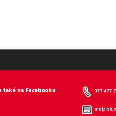
 také na Facebooku
377 477 
mujzisk.