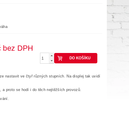
 váha
9 462,81 Kč bez DPH
 nastavit ve čtyř různých stupních. Na displej tak uvidí
, a proto se hodí i do těch nejtěžších provozů.
vání.