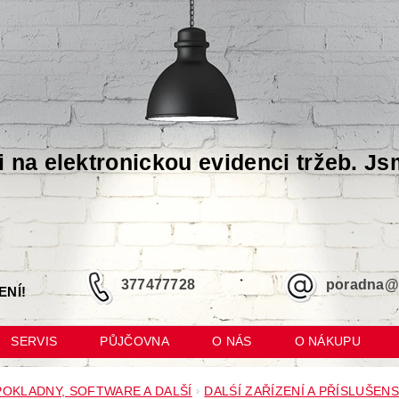
i na elektronickou evidenci tržeb. Js
377477728
poradna@m
ENÍ!
SERVIS
PŮJČOVNA
O NÁS
O NÁKUPU
POKLADNY, SOFTWARE A DALŠÍ
DALŚÍ ZAŘÍZENÍ A PŘÍSLUŠENS