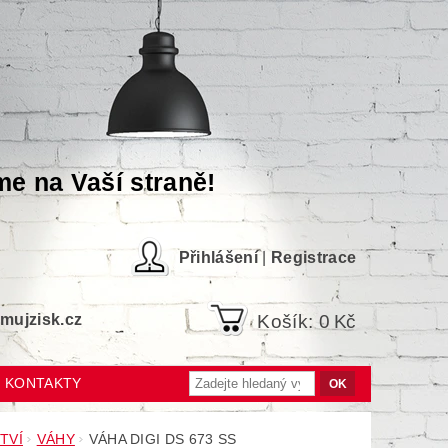
me na Vaší straně!
Přihlášení
|
Registrace
Košík:
0 Kč
ujzisk.cz
KONTAKTY
TVÍ
VÁHY
VÁHA DIGI DS 673 SS