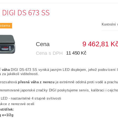
 DIGI DS 673 SS
Kontrolní
 zdarma
Cena
11 450 Kč
í váha
DIGI DS-673 SS vyniká jasným LED displejem, jehož podsvícení lze
 za jakékoli viditelnosti.
urozsahová
přesná váha z nerezu
je extrémně odolná proti vodě a prachu
enomované japonské značky DIGI poskytujeme servis, kalibraci i cejcho
j LED - nastavitelné 4 stupně svítivosti
ukce z nerezové oceli
st/dílek:
 e=1/2g