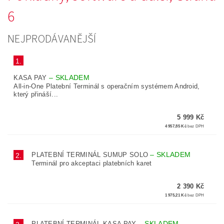
6
NEJPRODÁVANĚJŠÍ
1.
–
SKLADEM
KASA PAY
All-in-One Platební Terminál s operačním systémem Android,
který přináší...
5 999 Kč
4 957,85 Kč
bez DPH
–
SKLADEM
PLATEBNÍ TERMINÁL SUMUP SOLO
2.
Terminál pro akceptaci platebních karet
2 390 Kč
1 975,21 Kč
bez DPH
–
SKLADEM
PLATEBNÍ TERMINÁL KASA PAY