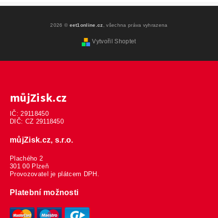
2026 ©
eet1online.cz
, všechna práva vyhrazena
Vytvořil Shoptet
můjZisk.cz
IČ: 29118450
DIČ: CZ 29118450
můjZisk.cz, s.r.o.
Plachého 2
301 00 Plzeň
Provozovatel je plátcem DPH.
Platební možnosti