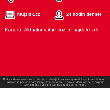
mujzisk.cz
24 hodin denně!
Kariéra: Aktuální volné pozice najdete
zde
.
Podle zákona o evidenci tržeb je prodávající povinen vystavit kupujícímu účtenku.
Zároveň je povinen zaevidovat přijatou tržbu u správce daně online; v případě
technického výpadku pak nejpozději do 48 hodin.