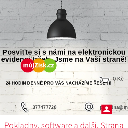
Posviťte si s námi na elektronickou
evidenci tržeb. Jsme na Vaší straně!
0 Kč
24 HODIN DENNĚ PRO VÁS NACHÁZÍME ŘEŠENÍ!
377477728
poradna@mu
Pokladny, software a další
, Strana