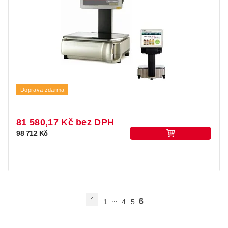
Doprava zdarma
81 580,17 Kč bez DPH
98 712 Kč
...
6
1
4
5