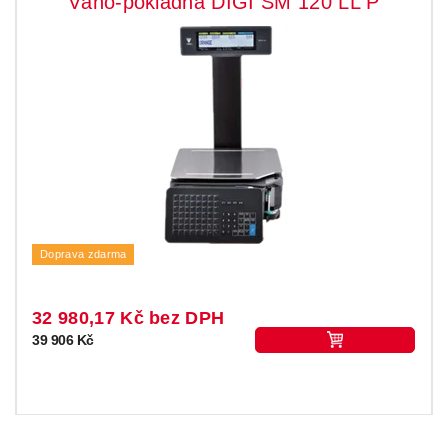
Váho-pokladna DIGI SM 120 LL P
Doprava zdarma
32 980,17 Kč bez DPH
39 906 Kč