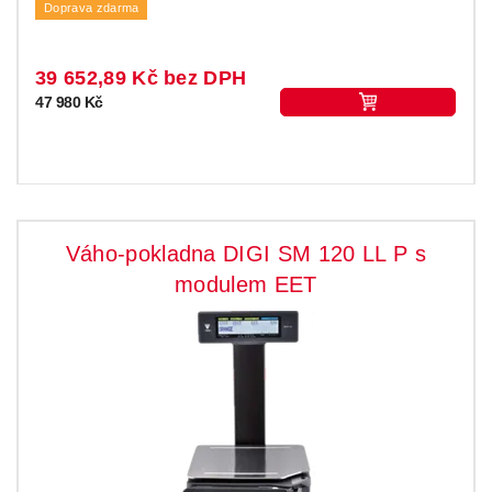
Doprava zdarma
39 652,89 Kč bez DPH
47 980 Kč
Váho-pokladna DIGI SM 120 LL P s
modulem EET