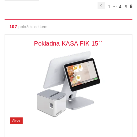
...
6
1
4
5
107
položek celkem
Pokladna KASA FIK 15´´
Akce