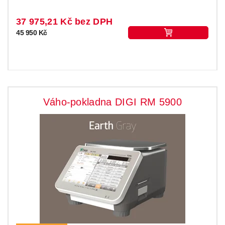
37 975,21 Kč bez DPH
45 950 Kč
Váho-pokladna DIGI RM 5900