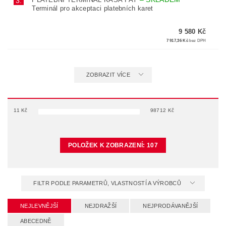
3.
Terminál pro akceptaci platebních karet
9 580 Kč
7 917,36 Kč
bez DPH
ZOBRAZIT VÍCE
11
Kč
98712
Kč
POLOŽEK K ZOBRAZENÍ:
107
FILTR PODLE PARAMETRŮ, VLASTNOSTÍ A VÝROBCŮ
NEJLEVNĚJŠÍ
NEJDRAŽŠÍ
NEJPRODÁVANĚJŠÍ
ABECEDNĚ